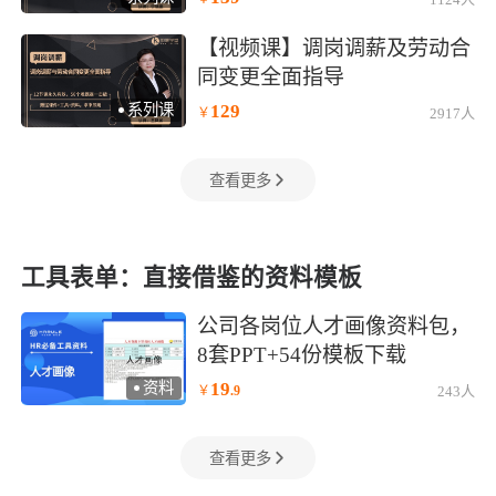
)
【视频课】调岗调薪及劳动合
同变更全面指导
129
系列课
￥
2917人
)
查看更多
工具表单：直接借鉴的资料模板
公司各岗位人才画像资料包，
8套PPT+54份模板下载
19
资料
￥
.
9
243人
)
查看更多