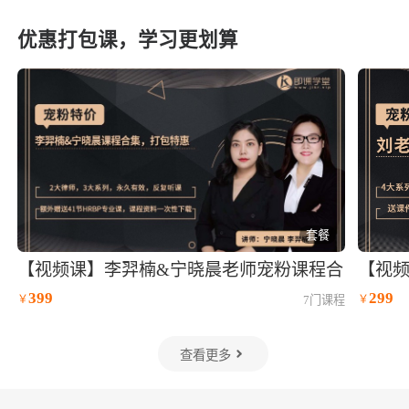
优惠打包课，学习更划算
套餐
【视频课】李羿楠&宁晓晨老师宠粉课程合
【视
集
399
299
￥
7
门课程
￥
查看更多