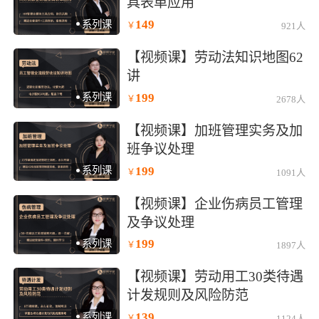
具表单应用
149
系列课
￥
921人
)
【视频课】劳动法知识地图62
讲
199
系列课
￥
2678人
)
【视频课】加班管理实务及加
班争议处理
199
系列课
￥
1091人
)
【视频课】企业伤病员工管理
及争议处理
199
系列课
￥
1897人
)
【视频课】劳动用工30类待遇
计发规则及风险防范
139
系列课
￥
1124人